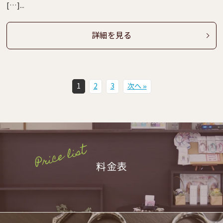
[…]...
詳細を見る
1
2
3
次へ »
料金表